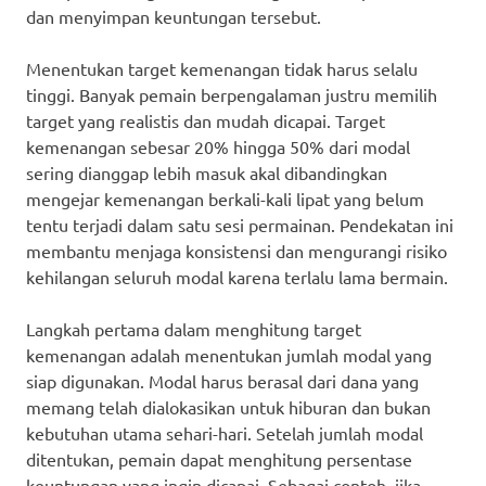
dan menyimpan keuntungan tersebut.
Menentukan target kemenangan tidak harus selalu
tinggi. Banyak pemain berpengalaman justru memilih
target yang realistis dan mudah dicapai. Target
kemenangan sebesar 20% hingga 50% dari modal
sering dianggap lebih masuk akal dibandingkan
mengejar kemenangan berkali-kali lipat yang belum
tentu terjadi dalam satu sesi permainan. Pendekatan ini
membantu menjaga konsistensi dan mengurangi risiko
kehilangan seluruh modal karena terlalu lama bermain.
Langkah pertama dalam menghitung target
kemenangan adalah menentukan jumlah modal yang
siap digunakan. Modal harus berasal dari dana yang
memang telah dialokasikan untuk hiburan dan bukan
kebutuhan utama sehari-hari. Setelah jumlah modal
ditentukan, pemain dapat menghitung persentase
keuntungan yang ingin dicapai. Sebagai contoh, jika