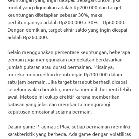
modal yang digunakan adalah Rp200.000 dan target
keuntungan ditetapkan sebesar 30%, maka
perhitungannya adalah Rp200.000 x 30% = Rp60.000.
Dengan demikian, target akhir saldo yang ingin dicapai
adalah Rp260.000.
Selain menggunakan persentase keuntungan, beberapa
pemain juga menggunakan pendekatan berdasarkan
jumlah putaran atau durasi permainan. Misalnya,
mereka menargetkan keuntungan Rp100.000 dalam
satu jam bermain. Jika target tersebut berhasil dicapai
sebelum waktu berakhir, mereka memilih berhenti lebih
awal. Metode ini cukup efektif karena memberikan
batasan yang jelas dan membantu mengurangi
keputusan emosional selama bermain.
Dalam game Pragmatic Play, setiap permainan memiliki
karakteristik yang berbeda. Ada game dengan volatilitas