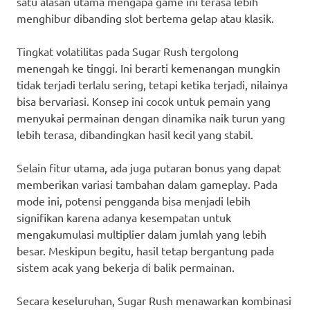
satu alasan utama mengapa game ini terasa lebih
menghibur dibanding slot bertema gelap atau klasik.
Tingkat volatilitas pada Sugar Rush tergolong
menengah ke tinggi. Ini berarti kemenangan mungkin
tidak terjadi terlalu sering, tetapi ketika terjadi, nilainya
bisa bervariasi. Konsep ini cocok untuk pemain yang
menyukai permainan dengan dinamika naik turun yang
lebih terasa, dibandingkan hasil kecil yang stabil.
Selain fitur utama, ada juga putaran bonus yang dapat
memberikan variasi tambahan dalam gameplay. Pada
mode ini, potensi pengganda bisa menjadi lebih
signifikan karena adanya kesempatan untuk
mengakumulasi multiplier dalam jumlah yang lebih
besar. Meskipun begitu, hasil tetap bergantung pada
sistem acak yang bekerja di balik permainan.
Secara keseluruhan, Sugar Rush menawarkan kombinasi