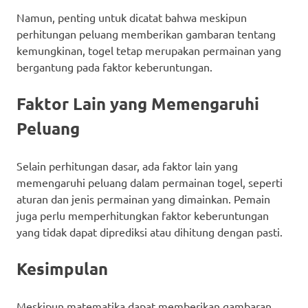
Namun, penting untuk dicatat bahwa meskipun
perhitungan peluang memberikan gambaran tentang
kemungkinan, togel tetap merupakan permainan yang
bergantung pada faktor keberuntungan.
Faktor Lain yang Memengaruhi
Peluang
Selain perhitungan dasar, ada faktor lain yang
memengaruhi peluang dalam permainan togel, seperti
aturan dan jenis permainan yang dimainkan. Pemain
juga perlu memperhitungkan faktor keberuntungan
yang tidak dapat diprediksi atau dihitung dengan pasti.
Kesimpulan
Meskipun matematika dapat memberikan gambaran