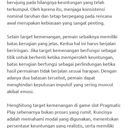
berujung pada hilangnya keuntungan yang telah
terkumpul. Oleh karena itu, menjaga konsistensi
nominal taruhan dan tetap berpegang pada rencana
awal merupakan kebiasaan yang sangat penting.
Selain target kemenangan, pemain sebaiknya memiliki
batas kerugian yang jelas. Kedua hal ini harus berjalan
beriringan. Jika target kemenangan berfungsi sebagai
titik untuk berhenti ketika memperoleh keuntungan,
batas kerugian berfungsi sebagai perlindungan ketika
hasil permainan tidak berjalan sesuai harapan. Dengan
adanya dua batasan tersebut, pemain dapat
menghindari keputusan impulsif yang sering muncul
akibat emosi.
Menghitung target kemenangan di game slot Pragmatic
Play sebenarnya bukan proses yang rumit. Kuncinya
adalah memahami modal yang digunakan, menentukan
persentase keuntungan yang realistis, serta memiliki