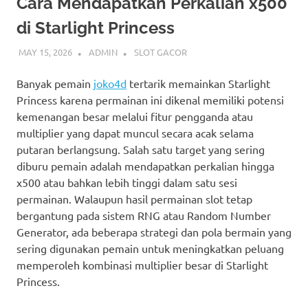
Cara Mendapatkan Perkalian x500
di Starlight Princess
MAY 15, 2026
ADMIN
SLOT GACOR
Banyak pemain
joko4d
tertarik memainkan Starlight
Princess karena permainan ini dikenal memiliki potensi
kemenangan besar melalui fitur pengganda atau
multiplier yang dapat muncul secara acak selama
putaran berlangsung. Salah satu target yang sering
diburu pemain adalah mendapatkan perkalian hingga
x500 atau bahkan lebih tinggi dalam satu sesi
permainan. Walaupun hasil permainan slot tetap
bergantung pada sistem RNG atau Random Number
Generator, ada beberapa strategi dan pola bermain yang
sering digunakan pemain untuk meningkatkan peluang
memperoleh kombinasi multiplier besar di Starlight
Princess.