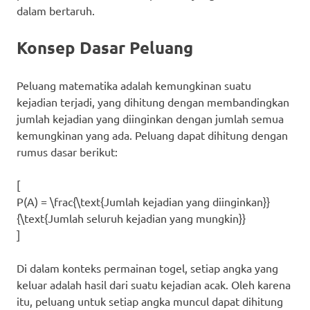
dalam bertaruh.
Konsep Dasar Peluang
Peluang matematika adalah kemungkinan suatu
kejadian terjadi, yang dihitung dengan membandingkan
jumlah kejadian yang diinginkan dengan jumlah semua
kemungkinan yang ada. Peluang dapat dihitung dengan
rumus dasar berikut:
[
P(A) = \frac{\text{Jumlah kejadian yang diinginkan}}
{\text{Jumlah seluruh kejadian yang mungkin}}
]
Di dalam konteks permainan togel, setiap angka yang
keluar adalah hasil dari suatu kejadian acak. Oleh karena
itu, peluang untuk setiap angka muncul dapat dihitung