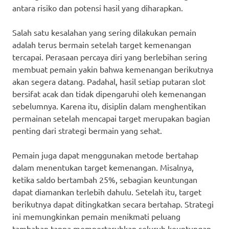
antara risiko dan potensi hasil yang diharapkan.
Salah satu kesalahan yang sering dilakukan pemain
adalah terus bermain setelah target kemenangan
tercapai. Perasaan percaya diri yang berlebihan sering
membuat pemain yakin bahwa kemenangan berikutnya
akan segera datang. Padahal, hasil setiap putaran slot
bersifat acak dan tidak dipengaruhi oleh kemenangan
sebelumnya. Karena itu, disiplin dalam menghentikan
permainan setelah mencapai target merupakan bagian
penting dari strategi bermain yang sehat.
Pemain juga dapat menggunakan metode bertahap
dalam menentukan target kemenangan. Misalnya,
ketika saldo bertambah 25%, sebagian keuntungan
dapat diamankan terlebih dahulu. Setelah itu, target
berikutnya dapat ditingkatkan secara bertahap. Strategi
ini memungkinkan pemain menikmati peluang
tambahan tanpa mempertaruhkan seluruh keuntungan