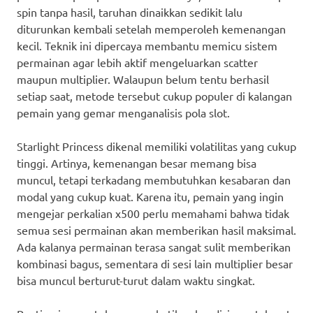
spin tanpa hasil, taruhan dinaikkan sedikit lalu
diturunkan kembali setelah memperoleh kemenangan
kecil. Teknik ini dipercaya membantu memicu sistem
permainan agar lebih aktif mengeluarkan scatter
maupun multiplier. Walaupun belum tentu berhasil
setiap saat, metode tersebut cukup populer di kalangan
pemain yang gemar menganalisis pola slot.
Starlight Princess dikenal memiliki volatilitas yang cukup
tinggi. Artinya, kemenangan besar memang bisa
muncul, tetapi terkadang membutuhkan kesabaran dan
modal yang cukup kuat. Karena itu, pemain yang ingin
mengejar perkalian x500 perlu memahami bahwa tidak
semua sesi permainan akan memberikan hasil maksimal.
Ada kalanya permainan terasa sangat sulit memberikan
kombinasi bagus, sementara di sesi lain multiplier besar
bisa muncul berturut-turut dalam waktu singkat.