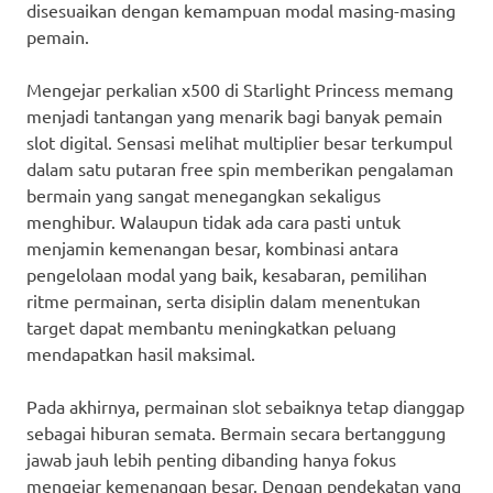
disesuaikan dengan kemampuan modal masing-masing
pemain.
Mengejar perkalian x500 di Starlight Princess memang
menjadi tantangan yang menarik bagi banyak pemain
slot digital. Sensasi melihat multiplier besar terkumpul
dalam satu putaran free spin memberikan pengalaman
bermain yang sangat menegangkan sekaligus
menghibur. Walaupun tidak ada cara pasti untuk
menjamin kemenangan besar, kombinasi antara
pengelolaan modal yang baik, kesabaran, pemilihan
ritme permainan, serta disiplin dalam menentukan
target dapat membantu meningkatkan peluang
mendapatkan hasil maksimal.
Pada akhirnya, permainan slot sebaiknya tetap dianggap
sebagai hiburan semata. Bermain secara bertanggung
jawab jauh lebih penting dibanding hanya fokus
mengejar kemenangan besar. Dengan pendekatan yang