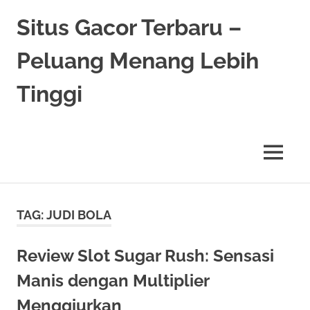
Skip
Situs Gacor Terbaru –
to
content
Peluang Menang Lebih
Tinggi
MENU
TAG:
JUDI BOLA
Review Slot Sugar Rush: Sensasi
Manis dengan Multiplier
Menggiurkan