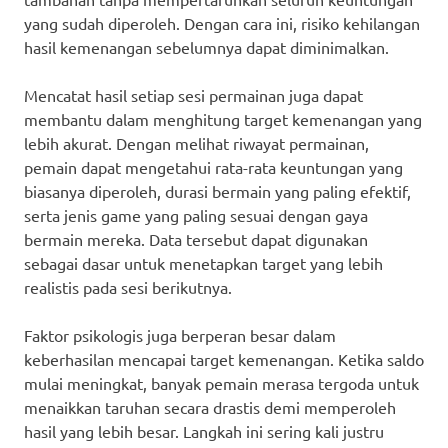
yang sudah diperoleh. Dengan cara ini, risiko kehilangan
hasil kemenangan sebelumnya dapat diminimalkan.
Mencatat hasil setiap sesi permainan juga dapat
membantu dalam menghitung target kemenangan yang
lebih akurat. Dengan melihat riwayat permainan,
pemain dapat mengetahui rata-rata keuntungan yang
biasanya diperoleh, durasi bermain yang paling efektif,
serta jenis game yang paling sesuai dengan gaya
bermain mereka. Data tersebut dapat digunakan
sebagai dasar untuk menetapkan target yang lebih
realistis pada sesi berikutnya.
Faktor psikologis juga berperan besar dalam
keberhasilan mencapai target kemenangan. Ketika saldo
mulai meningkat, banyak pemain merasa tergoda untuk
menaikkan taruhan secara drastis demi memperoleh
hasil yang lebih besar. Langkah ini sering kali justru