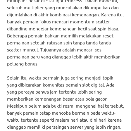
multiplier besar di Starlight Princess. Dalam mode ini,
seluruh multiplier yang muncul akan dikumpulkan dan
dijumlahkan di akhir kombinasi kemenangan. Karena itu,
banyak pemain fokus mencari momentum scatter
dibanding mengejar kemenangan kecil saat spin biasa.
Beberapa pemain bahkan memilih melakukan reset
permainan setelah ratusan spin tanpa tanda-tanda
scatter muncul. Tujuannya adalah mencari sesi
permainan baru yang dianggap lebih aktif memberikan
peluang bonus.
Selain itu, waktu bermain juga sering menjadi topik
yang dibicarakan komunitas pemain slot digital. Ada
yang percaya bahwa jam tertentu lebih sering
memberikan kemenangan besar atau pola gacor.
Meskipun belum ada bukti resmi mengenai hal tersebut,
banyak pemain tetap mencoba bermain pada waktu-
waktu tertentu seperti malam hari atau dini hari karena
dianggap memiliki persaingan server yang lebih ringan.