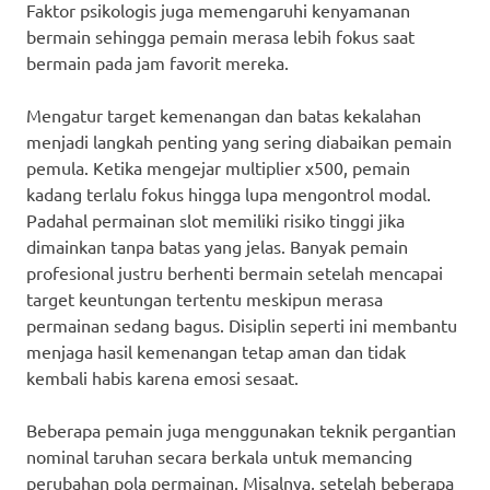
Faktor psikologis juga memengaruhi kenyamanan
bermain sehingga pemain merasa lebih fokus saat
bermain pada jam favorit mereka.
Mengatur target kemenangan dan batas kekalahan
menjadi langkah penting yang sering diabaikan pemain
pemula. Ketika mengejar multiplier x500, pemain
kadang terlalu fokus hingga lupa mengontrol modal.
Padahal permainan slot memiliki risiko tinggi jika
dimainkan tanpa batas yang jelas. Banyak pemain
profesional justru berhenti bermain setelah mencapai
target keuntungan tertentu meskipun merasa
permainan sedang bagus. Disiplin seperti ini membantu
menjaga hasil kemenangan tetap aman dan tidak
kembali habis karena emosi sesaat.
Beberapa pemain juga menggunakan teknik pergantian
nominal taruhan secara berkala untuk memancing
perubahan pola permainan. Misalnya, setelah beberapa