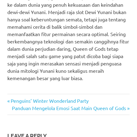
ke dalam dunia yang penuh kekuasaan dan keindahan
dewi-dewi Yunani. Menjadi raja slot Dewi Yunani bukan
hanya soal keberuntungan semata, tetapi juga tentang
memahami cerita di balik simbol-simbol dan
memanfaatkan fitur permainan secara optimal. Seiring
berkembangnya teknologi dan semakin canggihnya fitur
dalam dunia perjudian daring, Queen of Gods tetap
menjadi salah satu game yang patut dicoba bagi siapa
saja yang ingin merasakan sensasi menjadi penguasa
dunia mitologi Yunani kuno sekaligus meraih
kemenangan besar yang luar biasa.
casino
Previous
Post
Penguins’ Winter Wonderland Party
judi
Post:
Next
Panduan Mengelola Emosi Saat Main Queen of Gods
navigation
bola
Post:
sbobet
slot
LEAVE A REPLY