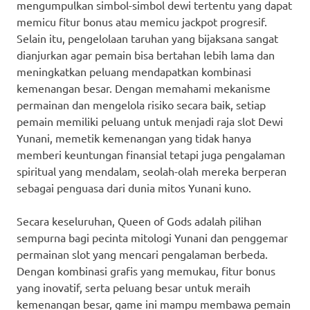
mengumpulkan simbol-simbol dewi tertentu yang dapat
memicu fitur bonus atau memicu jackpot progresif.
Selain itu, pengelolaan taruhan yang bijaksana sangat
dianjurkan agar pemain bisa bertahan lebih lama dan
meningkatkan peluang mendapatkan kombinasi
kemenangan besar. Dengan memahami mekanisme
permainan dan mengelola risiko secara baik, setiap
pemain memiliki peluang untuk menjadi raja slot Dewi
Yunani, memetik kemenangan yang tidak hanya
memberi keuntungan finansial tetapi juga pengalaman
spiritual yang mendalam, seolah-olah mereka berperan
sebagai penguasa dari dunia mitos Yunani kuno.
Secara keseluruhan, Queen of Gods adalah pilihan
sempurna bagi pecinta mitologi Yunani dan penggemar
permainan slot yang mencari pengalaman berbeda.
Dengan kombinasi grafis yang memukau, fitur bonus
yang inovatif, serta peluang besar untuk meraih
kemenangan besar, game ini mampu membawa pemain