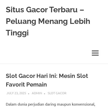
Skip
Situs Gacor Terbaru –
to
content
Peluang Menang Lebih
Tinggi
MENU
Slot Gacor Hari Ini: Mesin Slot
Favorit Pemain
JULY 23, 2025
ADMIN
SLOT GACOR
Dalam dunia perjudian daring maupun konvensional,