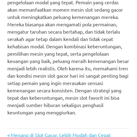
pengelolaan modal yang tepat. Pemain yang cerdas
akan memanfaatkan momen mesin slot sedang gacor
untuk meningkatkan peluang kemenangan mereka.
Mereka biasanya akan mengamati pola permainan,
mengatur taruhan secara bertahap, dan tidak terlalu
serakah agar tetap dalam kendali dan tidak cepat
kehabisan modal. Dengan kombinasi keberuntungan,
pemilihan mesin yang tepat, serta pengelolaan
keuangan yang baik, peluang meraih kemenangan besar
menjadi lebih realistis. Oleh karena itu, memahami tren
dan kondisi mesin slot gacor hari ini sangat penting bagi
setiap pemain yang ingin merasakan sensasi
kemenangan secara konsisten. Dengan strategi yang
tepat dan keberuntungan, mesin slot favorit ini bisa
menjadi sumber hiburan sekaligus penghasil
keuntungan yang menggiurkan.
casino
Previous
Menang di Slot Gacor, Lebih Mudah dan Cepat