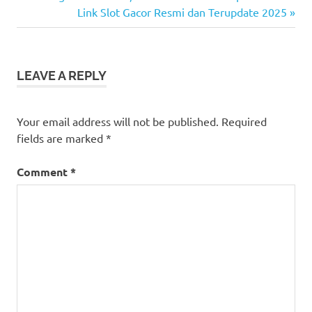
Post
judi
Post:
Next
Link Slot Gacor Resmi dan Terupdate 2025
navigation
bola
Post:
sbobet
slot
LEAVE A REPLY
slot
gacor
Your email address will not be published.
Required
slot
online
fields are marked
*
Comment
*