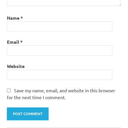
Name
*
Email
*
Website
Save my name, email, and website in this browser
for the next time I comment.