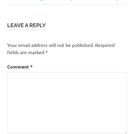
navigation
bola
Post:
sbobet
slot
LEAVE A REPLY
slot
gacor
Your email address will not be published.
Required
slot
online
fields are marked
*
Comment
*