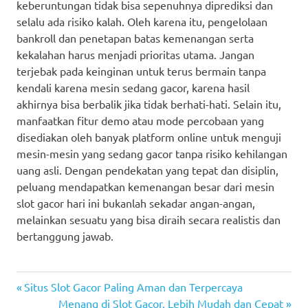
keberuntungan tidak bisa sepenuhnya diprediksi dan
selalu ada risiko kalah. Oleh karena itu, pengelolaan
bankroll dan penetapan batas kemenangan serta
kekalahan harus menjadi prioritas utama. Jangan
terjebak pada keinginan untuk terus bermain tanpa
kendali karena mesin sedang gacor, karena hasil
akhirnya bisa berbalik jika tidak berhati-hati. Selain itu,
manfaatkan fitur demo atau mode percobaan yang
disediakan oleh banyak platform online untuk menguji
mesin-mesin yang sedang gacor tanpa risiko kehilangan
uang asli. Dengan pendekatan yang tepat dan disiplin,
peluang mendapatkan kemenangan besar dari mesin
slot gacor hari ini bukanlah sekadar angan-angan,
melainkan sesuatu yang bisa diraih secara realistis dan
bertanggung jawab.
casino
Previous
Post
Situs Slot Gacor Paling Aman dan Terpercaya
judi
Post:
Next
Menang di Slot Gacor, Lebih Mudah dan Cepat