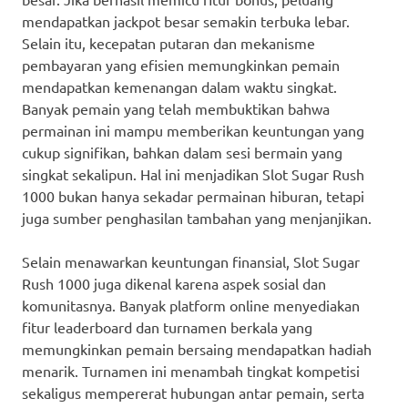
mendapatkan jackpot besar semakin terbuka lebar.
Selain itu, kecepatan putaran dan mekanisme
pembayaran yang efisien memungkinkan pemain
mendapatkan kemenangan dalam waktu singkat.
Banyak pemain yang telah membuktikan bahwa
permainan ini mampu memberikan keuntungan yang
cukup signifikan, bahkan dalam sesi bermain yang
singkat sekalipun. Hal ini menjadikan Slot Sugar Rush
1000 bukan hanya sekadar permainan hiburan, tetapi
juga sumber penghasilan tambahan yang menjanjikan.
Selain menawarkan keuntungan finansial, Slot Sugar
Rush 1000 juga dikenal karena aspek sosial dan
komunitasnya. Banyak platform online menyediakan
fitur leaderboard dan turnamen berkala yang
memungkinkan pemain bersaing mendapatkan hadiah
menarik. Turnamen ini menambah tingkat kompetisi
sekaligus mempererat hubungan antar pemain, serta