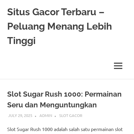
Skip
Situs Gacor Terbaru –
to
content
Peluang Menang Lebih
Tinggi
MENU
Slot Sugar Rush 1000: Permainan
Seru dan Menguntungkan
JULY 29, 2025
ADMIN
SLOT GACOR
Slot Sugar Rush 1000 adalah salah satu permainan slot