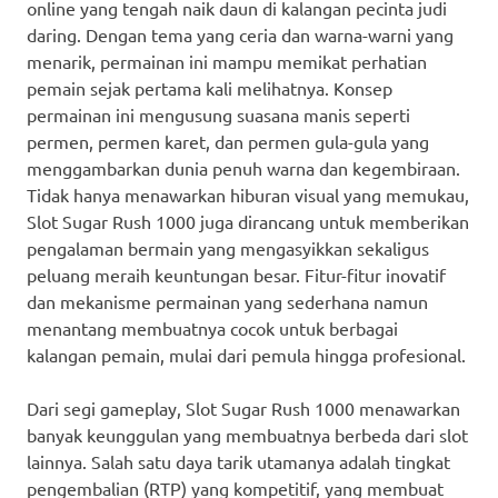
online yang tengah naik daun di kalangan pecinta judi
daring. Dengan tema yang ceria dan warna-warni yang
menarik, permainan ini mampu memikat perhatian
pemain sejak pertama kali melihatnya. Konsep
permainan ini mengusung suasana manis seperti
permen, permen karet, dan permen gula-gula yang
menggambarkan dunia penuh warna dan kegembiraan.
Tidak hanya menawarkan hiburan visual yang memukau,
Slot Sugar Rush 1000 juga dirancang untuk memberikan
pengalaman bermain yang mengasyikkan sekaligus
peluang meraih keuntungan besar. Fitur-fitur inovatif
dan mekanisme permainan yang sederhana namun
menantang membuatnya cocok untuk berbagai
kalangan pemain, mulai dari pemula hingga profesional.
Dari segi gameplay, Slot Sugar Rush 1000 menawarkan
banyak keunggulan yang membuatnya berbeda dari slot
lainnya. Salah satu daya tarik utamanya adalah tingkat
pengembalian (RTP) yang kompetitif, yang membuat