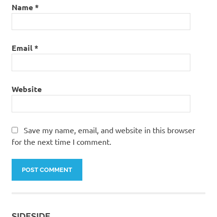
Name
*
Email
*
Website
Save my name, email, and website in this browser
for the next time I comment.
SIDESIDE