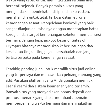
berhenti sejenak. Banyak pemain sukses yang
mengandalkan pendekatan disiplin dan konsisten,
menahan diri untuk tidak terbuai dalam euforia
kemenangan sesaat. Pengelolaan bankroll yang baik
sangat dianjurkan, misalnya dengan menetapkan batas
kerugian dan target kemenangan sebelum memulai sesi
bermain. Jangan lupa, jackpot besar di Gates of
Olympus biasanya memerlukan keberuntungan dan
kesabaran tingkat tinggi, jadi bersabarlah dan jangan
terlalu terpaku pada kemenangan sesaat.
Terakhir, penting juga untuk memilih situs judi online
yang terpercaya dan menawarkan peluang menang yang
adil. Pastikan platform yang Anda gunakan memiliki
lisensi resmi dan sistem keamanan yang terjamin.
Banyak situs yang menyediakan bonus deposit dan
promosi menarik yang dapat membantu pemain
memperpanjang waktu bermain dan meningkatkan