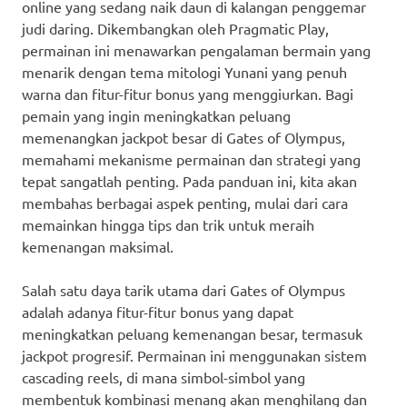
online yang sedang naik daun di kalangan penggemar
judi daring. Dikembangkan oleh Pragmatic Play,
permainan ini menawarkan pengalaman bermain yang
menarik dengan tema mitologi Yunani yang penuh
warna dan fitur-fitur bonus yang menggiurkan. Bagi
pemain yang ingin meningkatkan peluang
memenangkan jackpot besar di Gates of Olympus,
memahami mekanisme permainan dan strategi yang
tepat sangatlah penting. Pada panduan ini, kita akan
membahas berbagai aspek penting, mulai dari cara
memainkan hingga tips dan trik untuk meraih
kemenangan maksimal.
Salah satu daya tarik utama dari Gates of Olympus
adalah adanya fitur-fitur bonus yang dapat
meningkatkan peluang kemenangan besar, termasuk
jackpot progresif. Permainan ini menggunakan sistem
cascading reels, di mana simbol-simbol yang
membentuk kombinasi menang akan menghilang dan