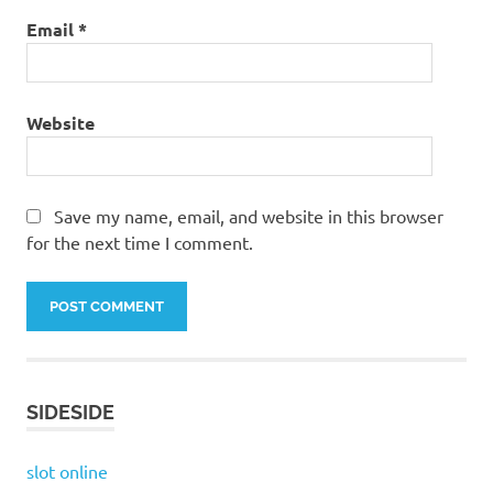
Email
*
Website
Save my name, email, and website in this browser
for the next time I comment.
SIDESIDE
slot online