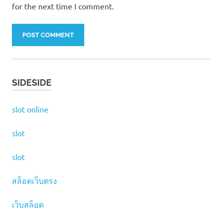
for the next time I comment.
SIDESIDE
slot online
slot
slot
สล็อตเว็บตรง
เว็บสล็อต