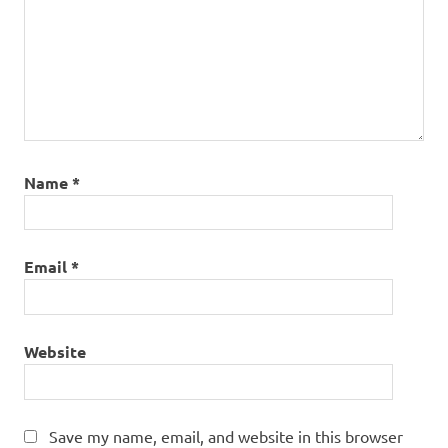
Name
*
Email
*
Website
Save my name, email, and website in this browser