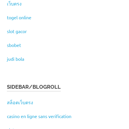
เว็บตรง
togel online
slot gacor
sbobet
judi bola
SIDEBAR/BLOGROLL
สล็อตเว็บตรง
casino en ligne sans verification