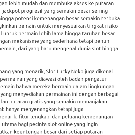
an lebih mudah dan membuka akses ke putaran
r jackpot progresif yang semakin besar seiring
hingga potensi kemenangan besar semakin terbuka
gkinkan pemain untuk menyesuaikan tingkat risiko
il untuk bermain lebih lama hingga taruhan besar
engan mekanisme yang sederhana tetapi penuh
pemain, dari yang baru mengenal dunia slot hingga
ng yang menarik, Slot Lucky Neko juga dikenal
 permainan yang diawasi oleh badan pengatur
gi pemain bahwa mereka bermain dalam lingkungan
ine yang menyediakan permainan ini dengan berbagai
 dan putaran gratis yang semakin memanjakan
ak hanya menyenangkan tetapi juga
enarik, fitur lengkap, dan peluang kemenangan
 utama bagi pecinta slot online yang ingin
tkan keuntungan besar dari setiap putaran