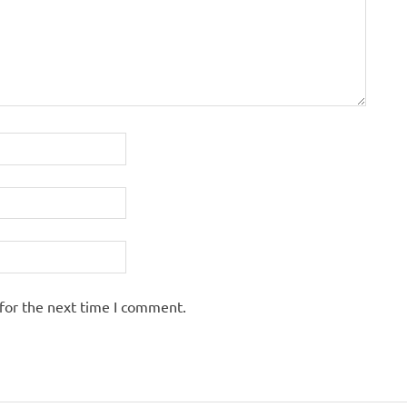
for the next time I comment.