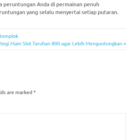
oba peruntungan Anda di permainan penuh
runtungan yang selalu menyertai setiap putaran.
 Nomplok
t
ategi Main Slot Taruhan 800 agar Lebih Menguntungkan
:
elds are marked
*