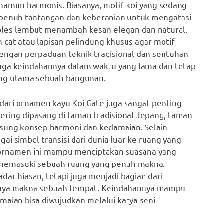
 namun harmonis. Biasanya, motif koi yang sedang
penuh tantangan dan keberanian untuk mengatasi
poles lembut menambah kesan elegan dan natural.
cat atau lapisan pelindung khusus agar motif
engan perpaduan teknik tradisional dan sentuhan
aga keindahannya dalam waktu yang lama dan tetap
ang utama sebuah bangunan.
si dari ornamen kayu Koi Gate juga sangat penting
sering dipasang di taman tradisional Jepang, taman
usung konsep harmoni dan kedamaian. Selain
ai simbol transisi dari dunia luar ke ruang yang
ornamen ini mampu menciptakan suasana yang
emasuki sebuah ruang yang penuh makna.
dar hiasan, tetapi juga menjadi bagian dari
kaya makna sebuah tempat. Keindahannya mampu
ian bisa diwujudkan melalui karya seni