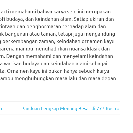
arti memahami bahwa karya seni ini merupakan
fi budaya, dan keindahan alam. Setiap ukiran dan
ecintaan dan penghormatan terhadap alam dan
ik bangunan atau taman, tetapi juga mengandung
ing perkembangan zaman, keindahan ornamen kayu
, karena mampu menghadirkan nuansa klasik dan
dern. Dengan memahami dan menyelami keindahan
ga warisan budaya dan keindahan alami sebagai
kita. Ornamen kayu ini bukan hanya sebuah karya
g mampu menghubungkan masa lalu dan masa depan
Next
h
Panduan Lengkap Menang Besar di 777 Rush
Post: