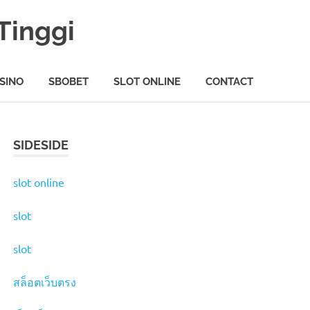
Tinggi
SINO
SBOBET
SLOT ONLINE
CONTACT
SIDESIDE
slot online
slot
slot
สล็อตเว็บตรง