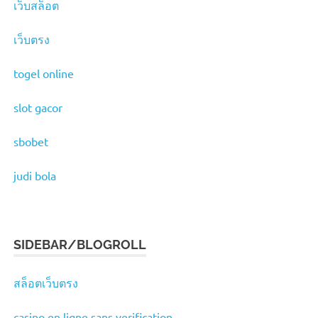
เว็บสล็อต
เว็บตรง
togel online
slot gacor
sbobet
judi bola
SIDEBAR/BLOGROLL
สล็อตเว็บตรง
casino en ligne sans verification