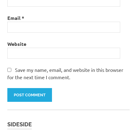
Email
*
Website
Save my name, email, and website in this browser
for the next time I comment.
SIDESIDE