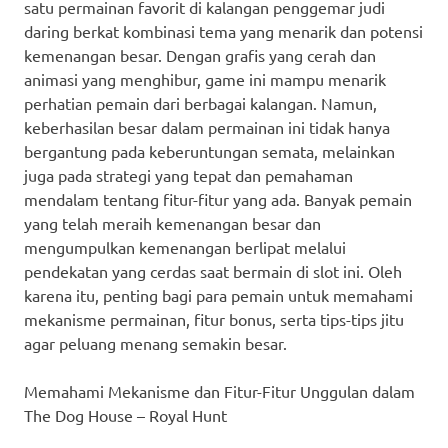
satu permainan favorit di kalangan penggemar judi
daring berkat kombinasi tema yang menarik dan potensi
kemenangan besar. Dengan grafis yang cerah dan
animasi yang menghibur, game ini mampu menarik
perhatian pemain dari berbagai kalangan. Namun,
keberhasilan besar dalam permainan ini tidak hanya
bergantung pada keberuntungan semata, melainkan
juga pada strategi yang tepat dan pemahaman
mendalam tentang fitur-fitur yang ada. Banyak pemain
yang telah meraih kemenangan besar dan
mengumpulkan kemenangan berlipat melalui
pendekatan yang cerdas saat bermain di slot ini. Oleh
karena itu, penting bagi para pemain untuk memahami
mekanisme permainan, fitur bonus, serta tips-tips jitu
agar peluang menang semakin besar.
Memahami Mekanisme dan Fitur-Fitur Unggulan dalam
The Dog House – Royal Hunt